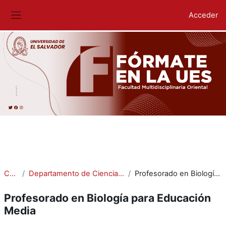
Acceder
Panel lateral
Salta al contenido principal
Cursos
Departamento de Ciencias Naturales y Matemática
Profesorado en Biología para Educación Media
Profesorado en Biología para Educación
Media