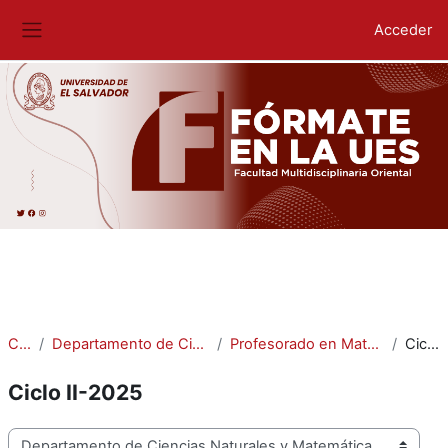
Acceder
Panel lateral
Salta al contenido principal
Cursos
Departamento de Ciencias Naturales y Matemática
Profesorado en Matemática para Educación Media
Ciclo II-2025
Ciclo II-2025