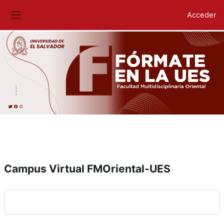
Acceder
Panel lateral
Salta al contenido principal
Campus Virtual FMOriental-UES