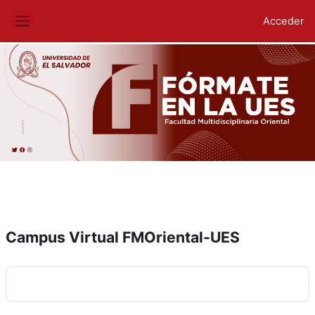
Acceder
Panel lateral
Salta al contenido principal
Campus Virtual FMOriental-UES